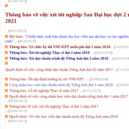
... (
)
15/06/2022
Thông báo về việc xét tốt nghiệp Sau Đại học đợt 2
2021
... (
)
04/11/2021
Hội thảo:
“
Chiến lược xuất bản dành cho học viên sau đại học và các nghiên
sinh
”
... (
)
08/10/2018
Thông báo: Tổ chức kỳ thi VNU-EPT miễn phí đợt 2 năm 2018
... (
14/09/201
Thông báo: Xét tốt nghiệp Thạc sĩ đợt 2 năm 2018
... (
)
28/02/2018
Thông báo: Xét đạt chuẩn trình độ Tiếng Anh đợt 2 năm 2018
... (
28/02/201
Quyết định về việc công nhận đạt chuẩn Tiếng Anh đợt 02 năm 2017
... (
27/10/2
Thông báo: Ôn tập định hướng kỳ thi VNU-EPT
... (
)
20/08/2018
Công nhận học viên đạt chuẩn trình độ Tiếng Anh đợt 1 năm 2018
... (
10/04/
Thông báo: Lễ tốt nghiệp Thạc sỹ năm 2017
... (
)
24/11/2017
Quyết định về việc công nhận học viên đạt chuẩn tiếng Anh đợt 1 năm 2017
... (
)
28/06/2017
Thông báo về việc xét tốt nghiệp Thạc sĩ đợt 2 năm 2017
... (
)
28/06/2017
Quyết định: Về việc học viên đạt chuẩn trình độ Tiếng Anh năm 2016
... (
)
09/03/2017