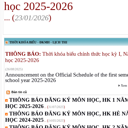
học 2025-2026
... (
)
23/01/2026
THỜI KHÓA BIỂU - ĐKMH - LỊCH THI
THÔNG BÁO:
Thời khóa biểu chính thức học kỳ I, 
học 2025-2026
(26/08/2025)
Announcement on the Official Schedule of the first seme
school year 2025-2026
Xem 
Bản tin cũ
THÔNG BÁO ĐĂNG KÝ MÔN HỌC, HK 1 NĂ
HỌC 2025-2026
... (
)
31/07/2025
THÔNG BÁO ĐĂNG KÝ MÔN HỌC, HK HÈ N
HỌC 2024-2025
... (
)
14/05/2025
THÔNG BÁO ĐĂNG KÝ MÔN HỌC, HK 2 NĂ