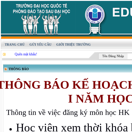
TRANG CHỦ
GỬI YÊU CẦU
GIỚI THIỆU TRƯỜNG
Quên mật khẩu!
Tên Đăng Nhập
THÔNG BÁO
THÔNG BÁO KẾ HOẠC
I NĂM HỌC 
Thông tin về việc đăng ký môn học HK
Học viên xem thời khóa