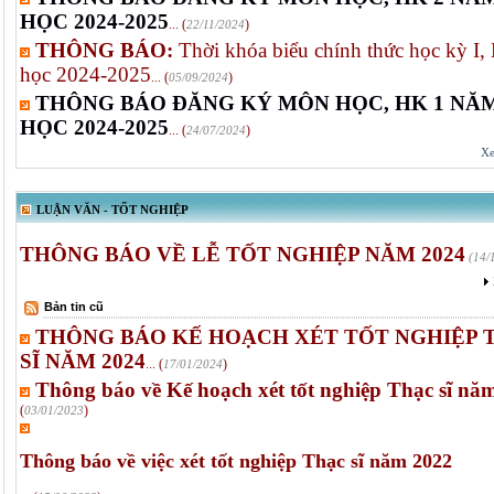
HỌC 2024-2025
... (
)
22/11/2024
THÔNG BÁO:
Thời khóa biểu chính thức học kỳ I
học 2024-2025
... (
)
05/09/2024
THÔNG BÁO ĐĂNG KÝ MÔN HỌC, HK 1 NĂ
HỌC 2024-2025
... (
)
24/07/2024
Xe
LUẬN VĂN - TỐT NGHIỆP
THÔNG BÁO VỀ LỄ TỐT NGHIỆP NĂM 2024
(14/
Bản tin cũ
THÔNG BÁO KẾ HOẠCH XÉT TỐT NGHIỆP 
SĨ NĂM 2024
... (
)
17/01/2024
Thông báo về Kế hoạch xét tốt nghiệp Thạc sĩ nă
(
)
03/01/2023
Thông báo về việc xét tốt nghiệp Thạc sĩ năm 2022