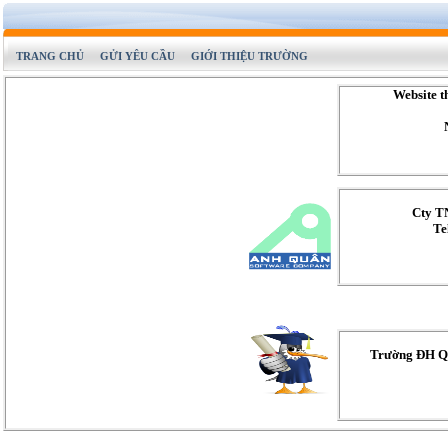
TRANG CHỦ
GỬI YÊU CẦU
GIỚI THIỆU TRƯỜNG
Website t
Cty T
Te
Trường ĐH Q